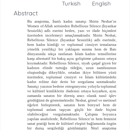
Turkish
English
Abstract
Bu araştırma, İranlı kadın sanatçı Shirin Neshat’ın
Women of Allah serisinden
Rebellious Silence (İsyankar
Sessizlik) adlı eserini beden, yazı ve ifade biçimleri
üzerinden incelemeyi amaçlamaktadır. Shirin Neshat,
Rebellious Silence (İsyankar Sessizlik) adlı eserinde,
hem kadın kimliği ve toplumsal cinsiyet temalarına
yönelik yenilikçi bir yaklaşım sunma hem de Batı
dünyasında sıkça rastlanan İslam kadını temsillerine
karşı alternatif bir bakış açısı geliştirme çabasını ortaya
koymaktadır. Rebellious Silence, siyah çarşaf giyen bir
kadının elinde tuttuğu tüfeğin, uzun namlusunun
oluşturduğu dikeylikle, ortadan ikiye bölünen yüzü
üzerinden, toplumsal cinsiyet ve İslam kültüründeki
kadın rolüne dair derin bir sorgulama sunmaktadır.
Sanatçı yazının bedene entegrasyonu yoluyla toplumsal
ve kültürel kimliklerin ifadesini ortaya koyarken, aynı
zamanda sanatın bir direniş aracı olarak nasıl işlev
gördüğünü de göstermektedir. Neshat, görsel ve metinsel
öğeleri birleştirerek, sanatın hem bireysel hem de
toplumsal anlam taşıyan güçlü bir ifade biçimi
olabileceğini vurgulamaktadır. Çalışma boyunca
yapılan analizlerde, Rebellious Silence’ın hem feminist
sanat pratiği hem de kültürel eleştiri bağlamında özgün
bir duruş sergilediği görülmüştür. Nitel araştırma