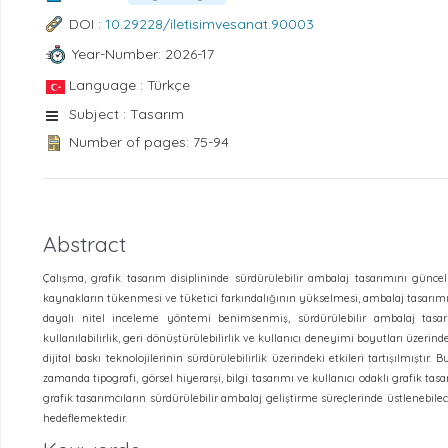
DOI :
10.29228/iletisimvesanat.90003
Year-Number: 2026-17
Language : Türkçe
Subject : Tasarım
Number of pages: 75-94
Abstract
Çalışma, grafik tasarım disiplininde sürdürülebilir ambalaj tasarımını gün
kaynakların tükenmesi ve tüketici farkındalığının yükselmesi, ambalaj tasarımın
dayalı nitel inceleme yöntemi benimsenmiş, sürdürülebilir ambalaj tasarı
kullanılabilirlik, geri dönüştürülebilirlik ve kullanıcı deneyimi boyutları üzeri
dijital baskı teknolojilerinin sürdürülebilirlik üzerindeki etkileri tartışılmış
zamanda tipografi, görsel hiyerarşi, bilgi tasarımı ve kullanıcı odaklı grafik ta
grafik tasarımcıların sürdürülebilir ambalaj geliştirme süreçlerinde üstlenebil
hedeflemektedir.