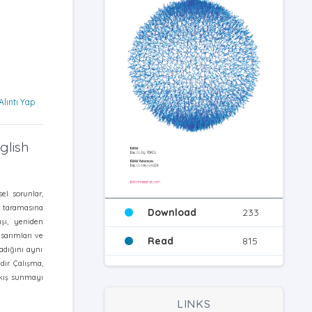
Alıntı Yap
glish
el sorunlar,
ür taramasına
Download
233
şı, yeniden
asarımları ve
Read
815
madığını aynı
dir.
Çalışma,
bakış sunmayı
LINKS