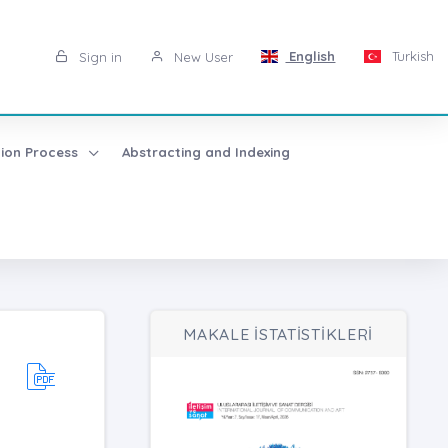
English
Turkish
Sign in
New User
tion Process
Abstracting and Indexing
MAKALE İSTATİSTİKLERİ