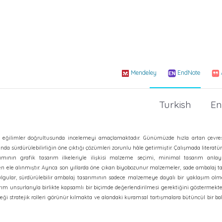
Mendeley
EndNote
Turkish
En
cel eğilimler doğrultusunda incelemeyi amaçlamaktadır. Günümüzde hızla artan çevres
da sürdürülebilirliğin öne çıktığı çözümleri zorunlu hâle getirmiştir. Çalışmada literat
mının grafik tasarım ilkeleriyle ilişkisi malzeme seçimi, minimal tasarım anlayı
nden ele alınmıştır. Ayrıca son yıllarda öne çıkan biyobozunur malzemeler, sade ambalaj t
tır. Bulgular, sürdürülebilir ambalaj tasarımının sadece malzemeye dayalı bir yaklaşım ol
sarım unsurlarıyla birlikte kapsamlı bir biçimde değerlendirilmesi gerektiğini göstermekte
eceği stratejik rolleri görünür kılmakta ve alandaki kuramsal tartışmalara bütüncül bir 