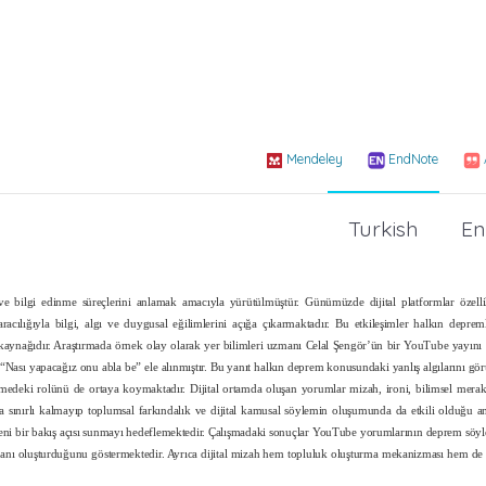
Mendeley
EndNote
Turkish
En
ı ve bilgi edinme süreçlerini anlamak amacıyla yürütülmüştür. Günümüzde dijital platformlar özel
ılığıyla bilgi, algı ve duygusal eğilimlerini açığa çıkarmaktadır. Bu etkileşimler halkın depremle
eri kaynağıdır. Araştırmada örnek olay olarak yer bilimleri uzmanı Celal Şengör’ün bir YouTube yayını 
t “Nası yapacağız onu abla be” ele alınmıştır. Bu yanıt halkın deprem konusundaki yanlış algılarını gö
ndirmedeki rolünü de ortaya koymaktadır. Dijital ortamda oluşan yorumlar mizah, ironi, bilimsel mera
akla sınırlı kalmayıp toplumsal farkındalık ve dijital kamusal söylemin oluşumunda da etkili olduğu an
türe yeni bir bakış açısı sunmayı hedeflemektedir. Çalışmadaki sonuçlar YouTube yorumlarının deprem sö
 alanı oluşturduğunu göstermektedir. Ayrıca dijital mizah hem topluluk oluşturma mekanizması hem de do