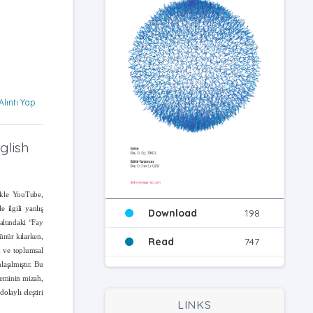
Alıntı Yap
glish
likle YouTube,
 ilgili yanlış
Download
198
altındaki “Fay
rünür kılarken,
Read
747
k ve toplumsal
laşılmıştır. Bu
yleminin mizah,
laylı eleştiri
LINKS