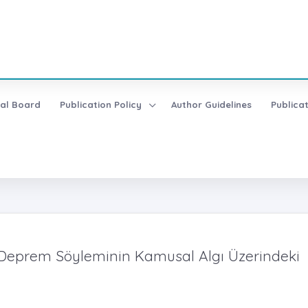
ial Board
Publication Policy
Author Guidelines
Publica
’da Deprem Söyleminin Kamusal Algı Üzerindeki