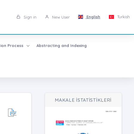
English
Turkish
Sign in
New User
tion Process
Abstracting and Indexing
MAKALE İSTATİSTİKLERİ