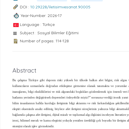
DOI :
10.29228/iletisimvesanat.90005
Year-Number: 2026-17
Language : Türkçe
Subject : Sosyal Bilimler Eğitimi
Number of pages: 114-128
Abstract
Bu çalışma Türkiye gibi deprem riski yüksek bir ülkede halkın afet bilgisi, risk algıs
kullanıcıların uzmanlarla doğrudan etkileşime girmesine olanak tanımakta ve yorumlar arac
inanışlarını, bilgi eksikliklerini ve risk algısındaki boşlukları gözlemlemek için önemli v
hatlarını yerinden değiştirirsek depremleri önleyebilir miyiz?” sorusuna verdiği ironik yanı
bilim insanlarının halkla kurduğu iletişimin bilgi aktarımı ve risk farkındalığını şekille
eleştiri ekseninde analiz edilmiş; böylece afet iletişimi süreçlerinin yalnızca bilgi aktarm
bağlamda çalışma afet iletişimi, dijital mizah ve toplumsal algı ilişkisini inceleyen litera
ironi, bilimsel merak ve kamu eleştirisi yoluyla yeniden üretildiği çok boyutlu bir iletişim
stratejisi olarak işlev görmektedir.